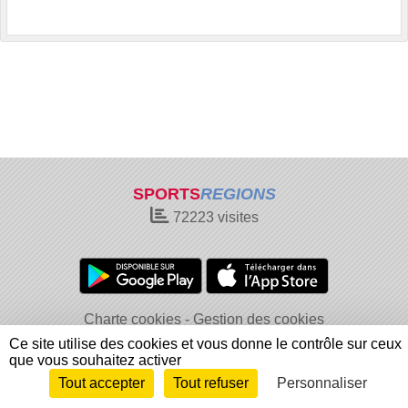
SPORTS
REGIONS
72223
visites
Charte cookies
Gestion des cookies
Informations légales
Signaler un contenu inapproprié
Ce site utilise des cookies et vous donne le contrôle sur ceux
que vous souhaitez activer
Tout accepter
Tout refuser
Personnaliser
Envie de participer ?
Connexion