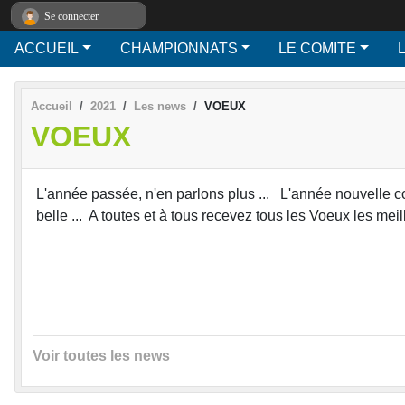
Panneau de gestion des cookies
Se connecter
ACCUEIL
CHAMPIONNATS
LE COMITE
L
Accueil
2021
Les news
VOEUX
VOEUX
L'année passée, n'en parlons plus ... L'année nouvelle co
belle ... A toutes et à tous recevez tous les Voeux les m
Voir toutes les news