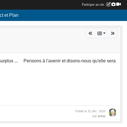
Participer au site :
ct et Plan
surplus ... Pensons à l'avenir et disons-nous qu'elle sera
Publié le
31 déc. 2020
par
jump