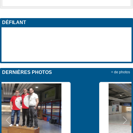
DÉFILANT
DERNIÈRES PHOTOS
+ de photos
Précedent
Sui