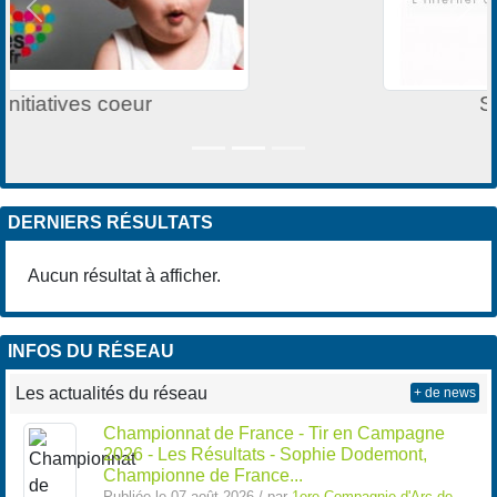
Précedent
Suiv
Sportsregions.fr
DERNIERS RÉSULTATS
Aucun résultat à afficher.
INFOS DU RÉSEAU
Les actualités du réseau
+ de news
Championnat de France - Tir en Campagne
2026 - Les Résultats - Sophie Dodemont,
Championne de France...
Publiée le 07 août 2026 / par
1ere Compagnie d'Arc de