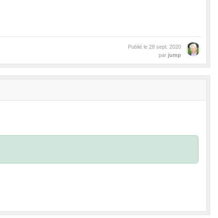
Publié le
28 sept. 2020
par
jump