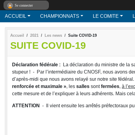
Panneau de gestion des cookies
Se connecter
ACCUEIL
CHAMPIONNATS
LE COMITE
L
Accueil
2021
Les news
Suite COVID-19
SUITE COVID-19
Déclaration fédérale :
La déclaration du ministre de la s
stupeur ! - Par l’intermédiaire du CNOSF, nous avons de
d’après-midi que nous avons relayé sur notre site fédéral
renforcée et maximale »
, les
salles
sont
fermées
,
à l’ex
cette mesure et de l’expliquer à leurs adhérents. Mais cela
ATTENTION
- Il vient ensuite les arrêtés préfectoraux p