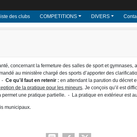
iste des clubs
COMPETITIONS
DIVERS
Conta
anté, concernant la fermeture des salles de sport et gymnases,
mandé au ministère chargé des sports d’apporter des clarifica
. -
Ce qu’il faut en retenir :
en attendant la parution du décret
ception de la pratique pour les mineurs
. Je conçois qu’il est di
 permet une pratique partielle. - La pratique en extérieur est au
uis municipaux.